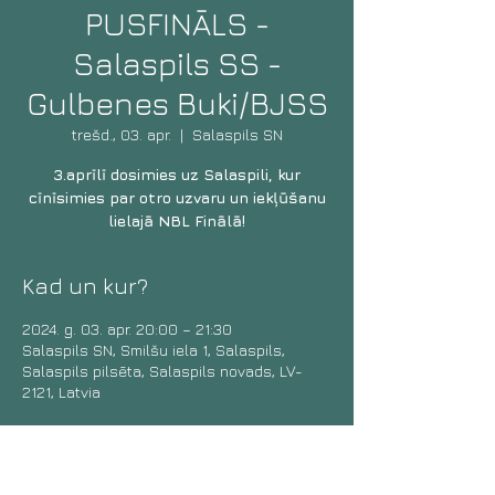
PUSFINĀLS -
Salaspils SS -
Gulbenes Buki/BJSS
trešd., 03. apr.
  |  
Salaspils SN
3.aprīlī dosimies uz Salaspili, kur
cīnīsimies par otro uzvaru un iekļūšanu
lielajā NBL Finālā!
Kad un kur?
2024. g. 03. apr. 20:00 – 21:30
Salaspils SN, Smilšu iela 1, Salaspils,
Salaspils pilsēta, Salaspils novads, LV-
2121, Latvia