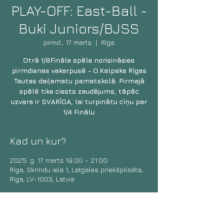
PLAY-OFF: East-Ball -
Buki Juniors/BJSS
pirmd., 17. marts
  |  
Rīga
Otrā 1/8Fināla spēle norisināsies
pirmdienas vakarpusē - O.Kalpaka Rīgas
Tautas daiļamatu pamatskolā. Pirmajā
spēlē tika ciests zaudējums, tāpēc
uzvara ir SVARĪGA, lai turpinātu cīņu par
1/4 Finālu
Kad un kur?
2025. g. 17. marts 19:00 – 21:00
Rīga, Skrindu iela 1, Latgales priekšpilsēta,
Rīga, LV-1003, Latvia