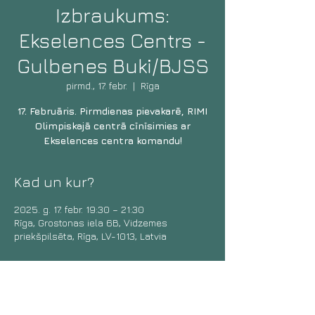
Izbraukums:
Ekselences Centrs -
Gulbenes Buki/BJSS
pirmd., 17. febr.
  |  
Rīga
17. Februāris. Pirmdienas pievakarē, RIMI
Olimpiskajā centrā cīnīsimies ar
Ekselences centra komandu!
Kad un kur?
2025. g. 17. febr. 19:30 – 21:30
Rīga, Grostonas iela 6B, Vidzemes
priekšpilsēta, Rīga, LV-1013, Latvia
Aicini draugus!